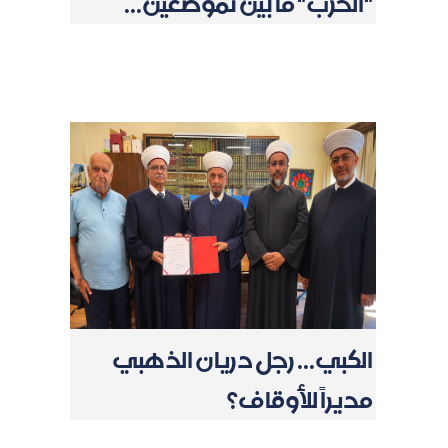
"الحزب" ما بين تموضُعَين...
الكبي... رجل دريان الذهبي
مديراً للأوقاف؟