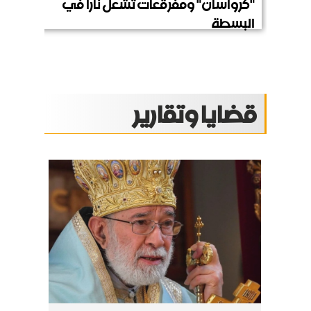
"كرواسان" ومفرقعات تشعل ناراً في
البسطة
قضايا وتقارير