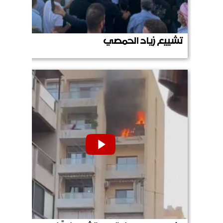
تشييع زياد الحمصي