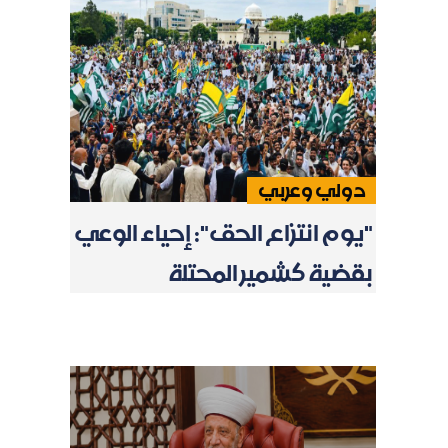
دولي وعربي
"يوم انتزاع الحق": إحياء الوعي
بقضية كشمير المحتلة