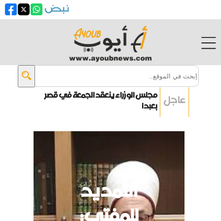
البساط يحيل أصحاب مولدات مخالفين
عاجل
إلى النيابة العامة التمييزية
إيران: سنفرض سيادتنا على هرمز في
الحرب
متعاقدو “اللبنانية” يلوّحون بالتصعيد
التمديد
إيران تهدد بمهاجمة دول الخليج إذا
تعرضت لضربات أميركية
للمفتي: