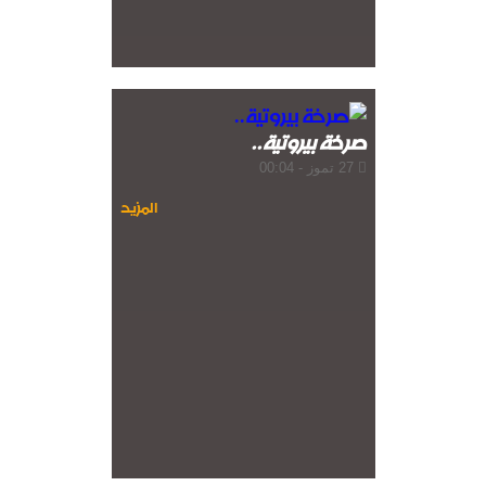
صرخة بيروتية..
27 تموز - 00:04
المزيد