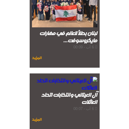
الشيباني: زعزعة الأمن لن تعرقل بناء
الدولة
واشنطن: المحادثات بين لبنان
وإسرائيل إيجابية
لبنان بطلاً للعالم في مهارات
مايكروسوفت...
6 آب - 00:09
المزيد
آل العيتاني وانتخابات اتحاد
العائلات
6 آب - 00:07
المزيد