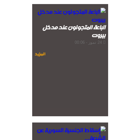
الباعة المتجولون عند مدخل
بيروت
24 تموز - 00:06
المزيد