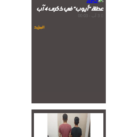
عطلة "أيوب" في ذكرى 4 آب
3 آب - 00:03
المزيد