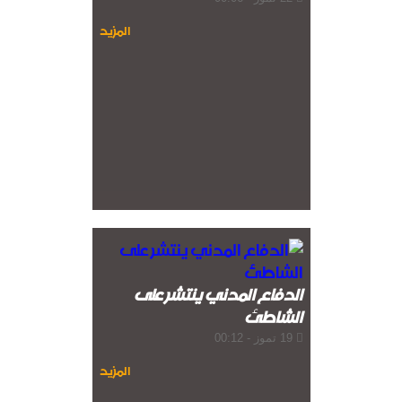
المزيد
الدفاع المدني ينتشر على
الشاطئ
19 تموز - 00:12
المزيد