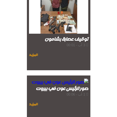
توقيف عصابة بشامون
3 آب - 00:01
المزيد
صور الرئيس عون في بيروت
1 آب - 00:06
المزيد