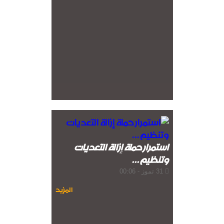
استمرار حملة إزالة التعديات
وتنظيم...
31 تموز - 00:06
المزيد