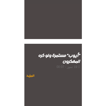
"أيوب" مستمرة ولو كره
المهكرون
19 تموز - 00:07
المزيد