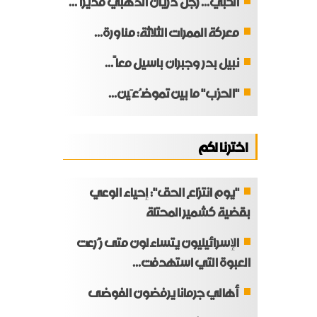
الكبي... رجل دريان الذهبي مديراً...
معركة الممرات الثلاثة: مناورة...
نبيل بدر وجبران باسيل معاً...
"الحزب" ما بين تموضُعَين...
اخترنا لكم
"يوم انتزاع الحق": إحياء الوعي
بقضية كشمير المحتلة
الإسرائيليون يتساءلون متى زُرعت
العبوة التي استهدفت...
أهالي جرمانا يرفضون الفوضى