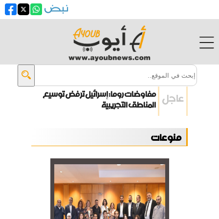
مفاوضات روما: إسرائيل ترفض توسيع
عاجل
المناطق التجريبية
انفجار جرمانا يحصد قتلى وجرحى
منوعات
زيلينسكي: أوكرانيا تقترب من بناء
درعها الصاروخية
ترامب: الحرب مع إيران ستنتهي قريباً