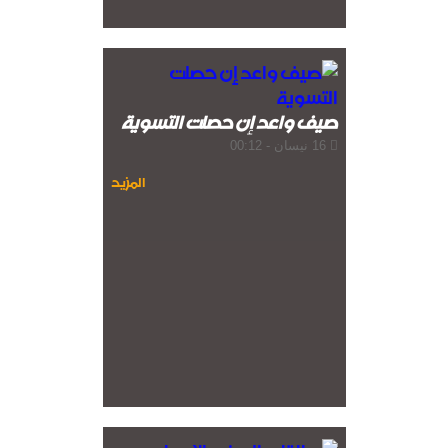
صيف واعد إن حصلت التسوية
16 نيسان - 00:12
المزيد