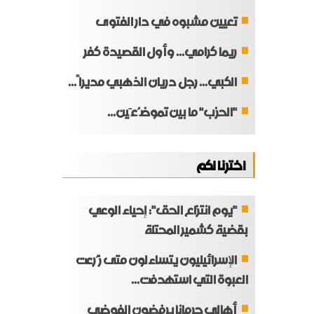
تعيين مشبوه في دار الفتوى
ريما كرامي... وأول القصيدة كفر
الكبي... رجل دريان الذهبي مديراً...
"الحزب" ما بين تموضُعَين...
اخترنا لكم
"يوم انتزاع الحق": إحياء الوعي
بقضية كشمير المحتلة
الإسرائيليون يتساءلون متى زُرعت
العبوة التي استهدفت...
أهالي جرمانا يرفضون الفوضى