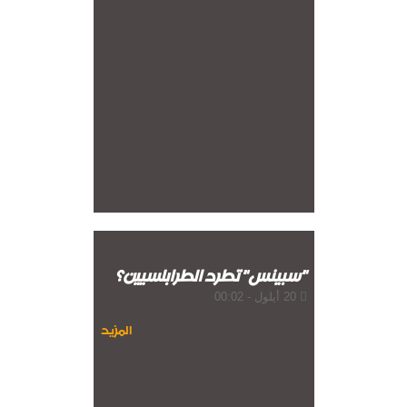
"سبينس" تطرد الطرابلسيين؟
20 أيلول - 00:02
المزيد