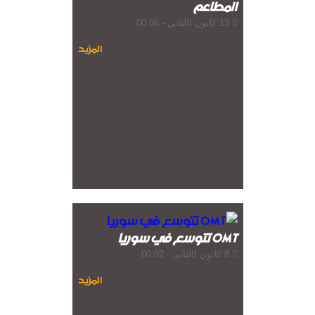
المطاعم
13 كانون االثاني - 00:06
المزيد
OMT تتوسع في سوريا
8 كانون االثاني - 00:02
المزيد