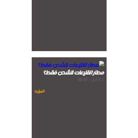
مطار القليعات للشحن فقط؟
4 أيار - 00:07
المزيد