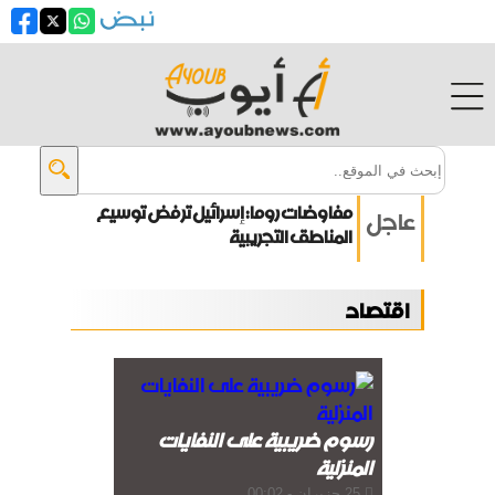
مفاوضات روما: إسرائيل ترفض توسيع
عاجل
المناطق التجريبية
انفجار جرمانا يحصد قتلى وجرحى
اقتصاد
زيلينسكي: أوكرانيا تقترب من بناء
درعها الصاروخية
ترامب: الحرب مع إيران ستنتهي قريباً
رسوم ضريبية على النفايات
المنزلية
25 حزيران - 00:02