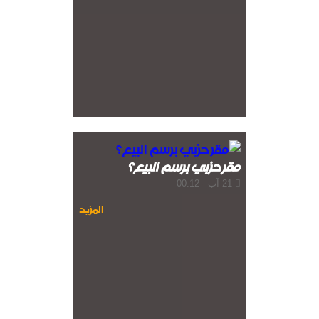
مقر حزبي برسم البيع؟
21 آب - 00:12
المزيد