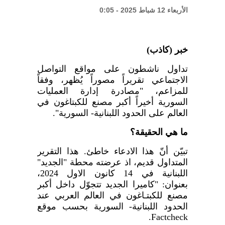
تعرضت لضربات أميركية
الأربعاء 12 شباط 2025 - 0:05
“حماس”: متمسكون بما تم الاتفاق عليه
مع الوسطاء
خبر (كاذب)
تداول ناشطون على مواقع التواصل
الاجتماعي تقريراً مصوراً يُظهر، وفقاً
للمزاعم، "مصادرة إدارة العمليات
السورية أخيراً أكبر مصنع للكبتاغون في
العالم على الحدود اللبنانية- السورية
"
.
ما هي الحقيقة؟
تبيّن أنّ هذا الادعاء خاطئ. هذا التقرير
المتداول قديم، اذ عرضته محطة "الجديد"
اللبنانية في 14 كانون الاول 2024،
بعنوان: "كاميرا الجديد تتجوّل داخل أكبر
مصنع للكبتـاغون في العالم العربي عند
الحدود اللبنانية- السورية بحسب موقع
.
Factcheck