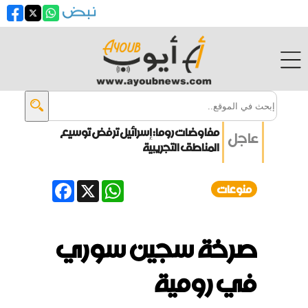
مفاوضات روما: إسرائيل ترفض توسيع
عاجل
المناطق التجريبية
انفجار جرمانا يحصد قتلى وجرحى
Facebook
WhatsApp
X
منوعات
زيلينسكي: أوكرانيا تقترب من بناء
درعها الصاروخية
صرخة سجين سوري
ترامب: الحرب مع إيران ستنتهي قريباً
في رومية