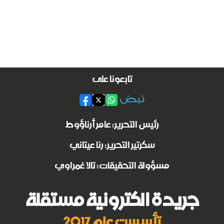
تابعونا على
رئيس التحرير: عامر أرناؤوط
سكرتير التحرير: رنا عيتاني
مسؤولة التحقيقات: تالا غمراوي
جريدة الكترونية مستقلة
تأسست عام 2017