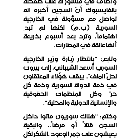
وأضاف في منشور له على صفحته
بالفايسبوك أنّ السجين أخبره انه
تواصل مع مسؤولة في الخارجية
السورية (ب.م) لكنها لم تبدِ
اهتماماً، وترد بعد أسبوع بذريعة
أنها عالقة في المطارات
.
وتابع: "بانتظار زيارة وزير الخارجية
السوري أسعد الشيباني، إلى بيروت
لحلّ الملفّ.. يبقى هؤلاء المعتقلون
في ذمة الدولة السورية وذمة كل
حرّ وكل المنظمات الحقوقية
والإنسانية الدولية والمحلية".
وختم: "هناك سوريون ماتوا داخل
السجن قتلاً أو مرضاً.. والبقية
يعيشون على جمر الوعود
.
الشكر لكل