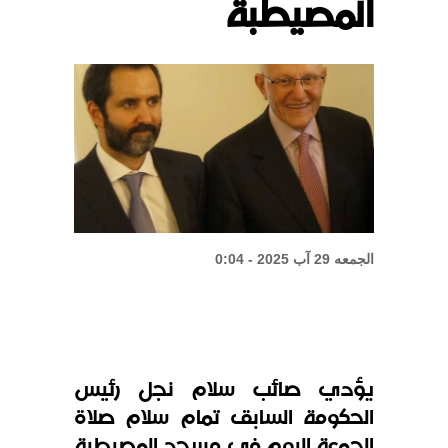
المصيطبة
الشيباني: زعزعة الأمن لن تعرقل بناء
الدولة
واشنطن: المحادثات بين لبنان
وإسرائيل إيجابية
الجمعه 29 آب 2025 - 0:04
يؤدي صائب سلام نجل رئيس
الحكومة السابق تمام سلام صلاة
الجمعة اليوم في مسجد المصيطبة