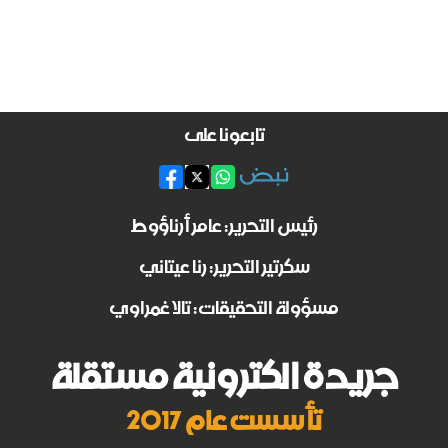
تابعونا على
رئيس التحرير: عامر أرناؤوط
سكرتير التحرير: رنا عيتاني
مسؤولة التحقيقات: تالا غمراوي
جريدة الكترونية مستقلة
تأسست عام 2017