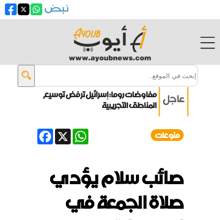
مفاوضات روما: إسرائيل ترفض توسيع
عاجل
المناطق التجريبية
انفجار جرمانا يحصد قتلى وجرحى
Facebook
WhatsApp
X
منوعات
زيلينسكي: أوكرانيا تقترب من بناء
درعها الصاروخية
صائب سلام يؤدي
ترامب: الحرب مع إيران ستنتهي قريباً
صلاة الجمعة في