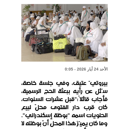
الشيباني: زعزعة الأمن لن تعرقل بناء
الدولة
واشنطن: المحادثات بين لبنان
وإسرائيل إيجابية
الأحد 24 أيار 2026 - 0:05
بيروتيّ عتيق، وفي جلسة خاصة،
سُئل عن رأيه ببعثة الحج الرسمية،
فأجاب قائلاً
:
"قبل عشرات السنوات،
كان قرب دار الفتوى محلّ لبيع
الحلويات اسمه "بوظة إسكندراني".
وما كان يميّز هذا المحل أنّ بوظته لا