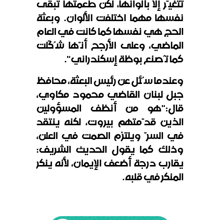
تتغيّر إلا بألوانها، لكن طعمتها تبقى
نفسها مهما اختلفت الألوان. وبعثة
الحج هي نفسها كما كانت في العام
الماضي، وعلى الأرجح أنّها شُكّلت
كما تُصنع بوظة إسكندراني".
وعندما سُئل عن رئيس البعثة، محافظ
جبل لبنان القاضي محمود مكاوي،
قال
:
"
هو من أنظف المسؤولين
الذين قدّمتهم بيروت، لكنه ينتقد
في السرّ ويلتزم الصمت في العلن،
وذلك كما يقول الحديث الشريف:
يقارب درجة أضعف الإيمان، لأنه ينكر
المنكر في قلبه.