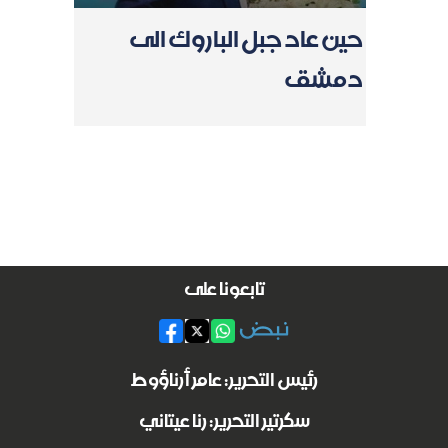
حين عاد جبل الباروك الى
دمشق
تابعونا على
رئيس التحرير: عامر أرناؤوط
سكرتير التحرير: رنا عيتاني