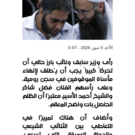
انفجار جرمانا يحصد قتلى وجرحى
زيلينسكي: أوكرانيا تقترب من بناء
درعها الصاروخية
الأحد 5 تموز 2026 - 0:07
رأى وزير سابق ونائب بارز حالي أن
تحركاً كبيراً يجب أن يُطلق لإنهاء
مأساة الموقوفين في سجن رومية،
وعلى رأسهم الفنان فضل شاكر
والشيخ أحمد الأسير، معتبرًا أن الظلم
الحاصل بات واضح المعالم
.
وأضاف أن هناك تمييزًا في
التعاطي بين الثنائي الشيعي
والدولة العميقة، التي تسعى،