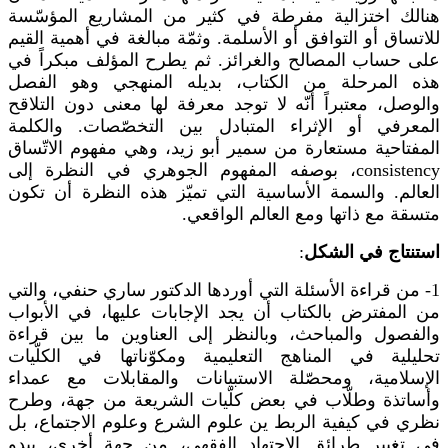
هنالك اختزالية مفرطة في كثير من المشاريع المؤسّسة
للاتساق أو التوافق أو الأسلمة. وثمّة مبالغة في أهمية القيم
على حساب المصالح والغرائز. ثم يطرح المؤلف مبكراً في
هذه المرحلة من الكتاب، بديله المنهجي وهو الفصل
والوصل، معتبراً أنّه لا توجد معرفة لها معنى دون التلاقح
المعرفي أو الإثراء المتبادل بين التخصّصات. والكلمة
المفتاحية مستعارة من سمير أبو زيد، وهي مفهوم الاتّساق
consistency
، بوصفه المفهوم الجوهري في النظرة إلى
العالم. والسمة الأساسية التي تميّز هذه النظرة أن تكون
متسقة مع ذاتها ومع العالم الواقعي.
استنتاج في الشكل
:
1- من قراءة الأسئلة التي أوردها الدكتور ساري حنفي، والتي
من المفترض بالكتاب أن يجد الإجابات عليها، في الأبواب
والفصول والمباحث، وبالنظر إلى العناوين ما بين قراءة
تحليلية في المناهج التعليمية ومكوّناتها في الكلّيات
الإسلامية، ومحصّلة الاستبيانات والمقابلات مع عمداء
وأساتذة وطلّاب في بعض كلّيات الشريعة من جهة، وطرح
نظري في كيفية الربط ين علوم الشرع وعلوم الاجتماع، بل
في تغيير طرائق الاجتهاد الفقهي، من جهة أخرى، يبدو