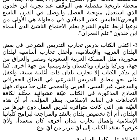
محطة تاريخية مفصلية هي التوقّف عند تجربة ابن خلدون
الذي استعمل منهجية الفصل والوصل في القرن التاسع
الهجري/الخامس عشر الميلادي في محاولة هي الأولى من
نوعها لربط علوم الشرع بعلم الاجتماع الناشئ الذي أسماه
ابن خلدون "علم العمران".
3- اكتفى الكتاب بدرس تجارب التدريس الشرعي في بعض
البلدان العربية والإسلامية، وأغفل تجارب أساسية لبلدان
محورية، مثل المملكة العربية السعودية ومصر والعراق من
جهة، وتركيا وإيران وباكستان وأندونيسيا من جهة أخرى. كما
لم يذكر الكتاب إلا تجارب بلدان ذات أغلبية سنية، وأغفل
على نحوٍ مطلق التدريس الشرعي في النطاق الجغرافي
والمذهبي، غير السني، العربي والعجمي على حدّ سواء، فهل
النماذج المذكورة في الكتاب عيّنة عشوائية ممثّلة لكافة
الاتجاهات في العالم الإسلامي، بنظر المؤلّف، أم أنّ هذه
العيّنة هي التي كانت متوافرة لفريق العمل دون غيرها من
البلدان، أم أنّ تخصيص بلدان بالنقد والمراجعة لبرامج كلّياتها
الإسلامية وإهمال تجارب بلدان أخرى، كان متعمداً، ولأيّ
غرض؟ يفتقد الكتاب إلى أيّ تبرير من أيّ نوع.
للاطلاع على كامل الدراسة: