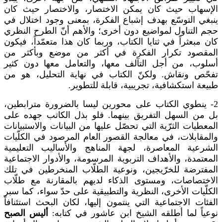
الإسهاب حيث كان يمكن الاختصار، والاختصار حيث كان
ينبغي التوسّع بهدف إشباع الفكرة، بمعنى وجود اختلال في
حجم التناول لمواضيع دون أخرى؛ والأهم أنّ الطرح النظري
كان مبعثراً في ثتايا الكتاب، وربما كان هذا متعمّداً، فيكون
المقصود تكرار الفكرة في أكثر من موضع وبأكثر من
أسلوب، من أجل التآلف معها، والتعامل معها دون كثير
تفحّص ونقاش. ولكنّ الكتاب في نهاية التحليل، هو من
طبيعة استكشافية، تجريبية، قابلة للتطوير.
2- ينطوي الكتاب على محورين ليسا بالضرورة مترابطين،
بل من السهل التفريق بينهما. فلو بذل الكاتب جهده على
المعطيات الثرّية التي تحصّل عليها من البيانات والاستبيانات
والمقابلات، في معالجة القصور العام المرصود في الكلّيات
الشرعية المعاصرة، لجهة المناهج والأساليب التعليمية
المعتمدة، والأهداف التربوية المرسومة، والأدوار الاجتماعية
المفترضة للخرّيجين، ونوعية الطلّاب المنخرطين في تلك
الاختصاصات، ومستوى الذكاء لديهم بالمقارنة مع طلّاب
الكلّيات الأخرى، النظرية والتطبيقية على حدّ سواء، كما سبر
الفئات الاجتماعية التي ينتمون إليها، لكان البحث استئنافاً
نوعياً لما أطلقه الشيخ ابن عاشور في كتابه:
أليس الصبح