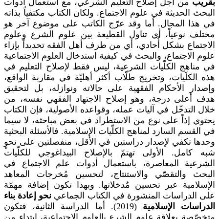
بقريب
من أجل إصلاح التعليم الشرعي، مع استعمال أدوات
البحث الحديثة في علوم الاجتماع. ولكان الكتاب مكتفياً بذاته
في هذا المجال. أما وقد عرّج الكاتب على موضوع آخر هو
مختلف نوعياً، أي تناول القطيعة بين علوم الشرع وعلوم
الاجتماع بشكل أُحادي، أي من طرف أهل الفقه تحديداً بإزاء
علوم الاجتماع، والبحث في كيفية استدخال العلوم الاجتماعية
في مناهج الكلّيات الشرعية، ليس فقط لإصلاح التعليم في
هذه الكلّيات، وتخريج طلّاب أكثر أهليّة في مقاربة الواقع،
وإصدار الأحكام الفقهية على حالاته ونوازله، بل لتحقيق
هدف أعلى درجة، وهو إصلاح الاجتهاد الفقهي نفسه، من
خلال التدخّل في آليات عمله، وقواعده الأصولية، فإن الكتاب
يحتوي إذاً على نوع من الاستطراد في بعض مباحثه، لا سيما
في القسم السارد لمناهج الكلّيات الإسلامية. فالأسئلة البحثية
وحدها تكفي لإصدار دراستين في الأقل، منفصلتين على نحوٍ
شبه كامل. الأولى تهتمّ بالإصلاح البيداغوجي للكلّيات
الشرعية المعاصرة، باستعمال أدوات علم الاجتماع في
البحث والتقصّي والاستنتاج، لتحسين مُخرجات المعاهد
الإسلامية عبر تحسين مُدخلاتها. وبهذا تكون إضافة مهمّة
على الدراسات المنشورة في الكتاب الجماعي
نحو إعادة بناء
الدراسات الإسلامية
(2019). أما الدراسة الثانية، فتكون
متخصّصة بعلاقة علوم الشرع بالعلوم الاجتماعية، ابتداء من