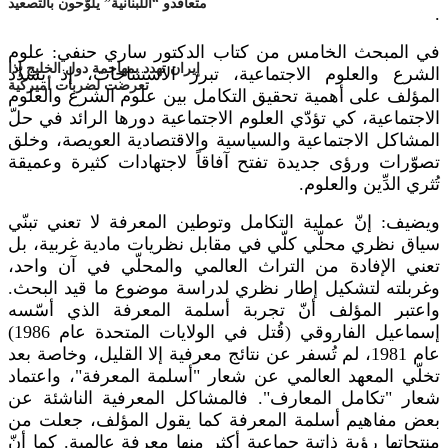
متعاقدو “اللبنانية” يلوّحون بالتصعيد
.
في المبحث الخامس من كتاب الدكتور ساري حنفي: علوم
إيران تهدد بمهاجمة دول الخليج إذا
الشرع والعلوم الاجتماعية، تبرز الاستنتاجات، إذ يشدّد
تعرضت لضربات أميركية
المؤلف على أهمية تحقيق التكامل بين علوم الشرع والعلوم
الاجتماعية، كي تؤدّي العلوم الاجتماعية دورها الرائد في حلّ
المشاكل الاجتماعية والسياسية والاقتصادية العويصة، وخلق
تصوّرات ورؤى جديدة تفتح آفاقاً لاجتهادات كثيرة وعميقة
تُثري الدِّين والعلوم
.
ويضيف: إنّ عملية التكامل وتوطين المعرفة لا تعني تبنّي
سياق نظري محلّي كلّي في مقابل نظريات مادية غربية، بل
تعني الإفادة من التراث العالمي والمحلّي في آن واحد،
وغربلته لتشكيل إطار نظري لدراسة موضوع ما قيد البحث.
واعتبر المؤلف أنّ تجربة أسلمة المعرفة الذي أسّسه
إسماعيل الفاروقي (قُتل في الولايات المتحدة عام 1986)
عام 1981، لم تُسفر عن نتائج معرفية إلا القليل، وخاصة بعد
تخلّي المعهد العالمي عن شعار "أسلمة المعرفة"، واعتماد
شعار "تكامل المعارف". فالمشاكل المعرفية الناشئة عن
بعض مفاهيم أسلمة المعرفة كما يقول المؤلف، جعلت من
منتجاتها رؤية ذاتية جماعية أكثر منها معرفة عالمية. كما أنّ