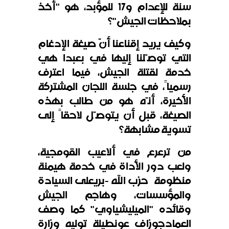
سنة للإعدام و17 للمؤبد، هو "أخذ
بملاحظات الجيش"؟
وكيف يريد إقناعنا أنّ صيغة الإدغام
التي توصّلنا إليها في بعبدا هي
خدمة لقتلة الجيش، فيما اعترف
رسمياً، في جلسة اللجان المشتركة
الأخيرة، أنّه هو من طالب بهذه
الصيغة، قبل أن يتوصّل لاحقاً إلى
تسوية مشابهة؟
من ترعرع في ألاعيب القومجية،
ولعب دور الأداة في خدمة هيمنة
منظومة
حزب الله
-
بريعلى السيادة
والمؤسسات، وهاجم الجيش
وقائده "الميليشياوي" كما وصف
العماد
جوزاف عونطيلة توليه وزارة