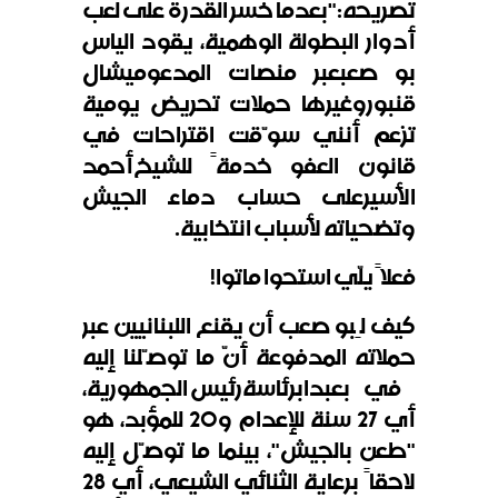
تصريحه
:
"بعدما خسر القدرة على لعب
أدوار البطولة الوهمية، يقود الياس
بو صعبعبر منصات المدعو
ميشال
قنبوروغيرها حملات تحريض يومية
تزعم أنني سوّقت اقتراحات في
قانون العفو خدمةً للشيخ
أحمد
الأسيرعلى حساب دماء الجيش
وتضحياته لأسباب انتخابية
.
فعلاً يلّي استحوا ماتوا
!
كيف لِبو صعب أن يقنع اللبنانيين عبر
حملاته المدفوعة أنّ ما توصّلنا إليه
في بعبدابرئاسة
رئيس الجمهورية،
أي 27 سنة للإعدام و20 للمؤبد، هو
"طعن بالجيش"، بينما ما توصّل إليه
لاحقاً برعاية الثنائي الشيعي، أي 28