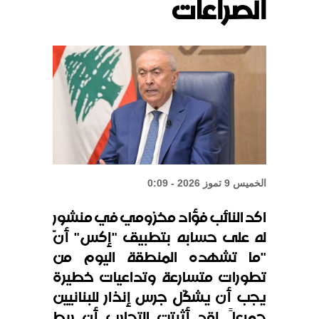
الصراعات
إيران تهدد بمهاجمة دول الخليج إذا
تعرضت لضربات أميركية
“حماس”: متمسكون بما تم الاتفاق
عليه مع الوسطاء
الخميس 9 تموز 2026 - 0:09
اكد النائب فؤاد مخزومي في منشور
له على حسابه بتطبيق "إكس" أنّ
"ما تشهده المنطقة اليوم من
تطورات متسارعة وتداعيات خطيرة
يجب أن يشكّل جرس إنذار للبنانيين
جميعاً. لقد أثبتت التجارب أن ربط