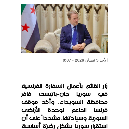
إيران تهدد بمهاجمة دول الخليج إذا
تعرضت لضربات أميركية
“حماس”: متمسكون بما تم الاتفاق
عليه مع الوسطاء
الأحد 5 نيسان 2026 - 0:07
زار القائم بأعمال السفارة الفرنسية
في سوريا جان-باتيست فافر
محافظة السويداء. وأكد موقف
فرنسا الداعم لوحدة الأراضي
السورية وسيادتها، مشدداً على أن
استقرار سوريا يشكل ركيزة أساسية