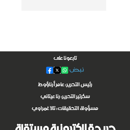
تابعونا على
رئيس التحرير: عامر أرناؤوط
سكرتير التحرير: رنا عيتاني
مسؤولة التحقيقات: تالا غمراوي
جريدة الكترونية مستقلة