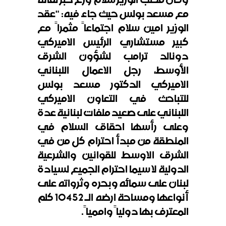
مع مسعد بولس حيث جاء فيه: "عقد
الوزير امين سلام اجتماعاً مثمراً مع
كبير مستشاري الرئيس الاميركي
دونالد ترامب لشؤون الشرق
الأوسط، رجل الاعمال اللبناني
الاميركي الدكتور مسعد بولس
للتباحث في التعاون الاميركي
اللبناني على صعيد ملفات لبنانية عدة
وعلى رأسها احقاق السلام في
المنطقة من مبدأ احترام كل من في
الشرق الاوسط للقوانين والشرعية
الدولية لا سيما احترام الجميع لسيادة
لبنان على سمائه وبحره وثرواته على
أنواعها ومساحة ارضه الـ 10452 كلم
المعترف بها دولياً واممياً.