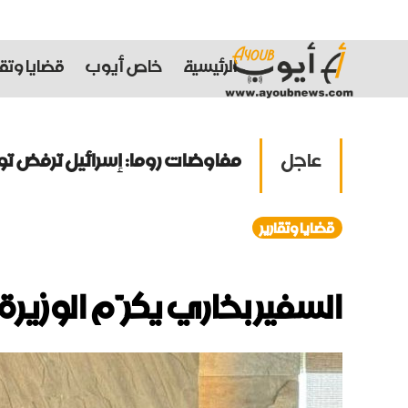
الرئيسية
خاص أيوب
قضايا وتقا
عاجل
مفاوضات روما: إسرائيل ترفض تو
انفجار جرمانا يحصد قتلى وجرح
قضايا وتقارير
زيلينسكي: أوكرانيا تقترب من بنا
السفير بخاري يكرّم الوزي
ترامب: الحرب مع إيران ستنتهي قر
الشيباني: زعزعة الأمن لن تعرقل بن