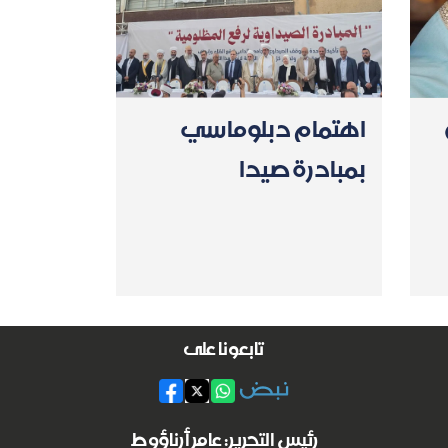
اهتمام دبلوماسي
بمبادرة صيدا
تابعونا على
رئيس التحرير: عامر أرناؤوط