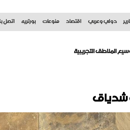
رير
دولي وعربي
اقتصاد
منوعات
بورتريه
اتصل بنا
سيع المناطق التجريبية
ى
ء درعها الصاروخية
رة شدياق
يباً
اء الدولة