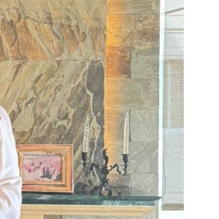
واشنطن: المحادثات بين لبنان وإس