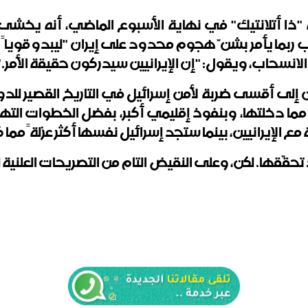
ا أتلانتيك" في نهاية الأسبوع الماضي، أنه يخشى 
 ربما يأمر بشنّ هجوم محدود على إيران "ليبدو قوياً 
نسحاب، ويقول: "إن الإيرانيين سيدركون حقيقة الأمر." 
إلى أقسى ضربة لأمن إسرائيل في التاريخ القصير للد
ً مما دخلتها، وبنفوذ إقليمي أكبر، بفضل الخطوات ال
لإيرانيين، بينما ستجد إسرائيل نفسها أكثر عزلةً مم
ّقها. لكن، وعلى النقيض التام من التصريحات العلنية لتر