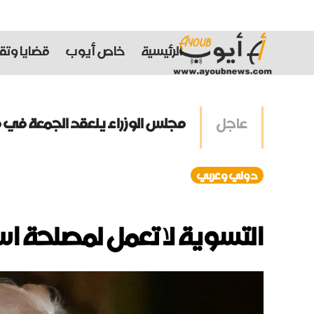
الرئيسية
خاص أيوب
قضايا وتقا
عاجل
مجلس الوزراء ينعقد الجمعة في ق
البساط يحيل أصحاب مولدات مخالفي
دولي وعربي
إيران: سنفرض سيادتنا على هرمز
التسوية لا تعمل لمصلحة اس
متعاقدو “اللبنانية” يلوّحون بالت
إيران تهدد بمهاجمة دول الخليج 