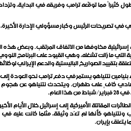
ول كثيراً مما توقّعه ترامب وفريقه في البداية، وتزدا
 في تصريحات الرئيس وكبار مسؤولي الإدارة الأخيرة، ف
سرائيلية مخاوفها من الاتفاق المرتقب. وبعض هذه ا
لتي ما زالت تشغله، وهي القيود على البرنامج النووي ال
المتعلقة بتقييد الصواريخ الباليستية والدعم الإيراني لوك
نيامين نتنياهو يستمر في دفع ترامب نحو العودة إلى حرب
دي كافٍ على طهران. ويتحدث نتنياهو عن هجوم مشتر
 العام.
طائرات المقاتلة الأميركية إلى إسرائيل خلال الأيام الأخ
رامب ونتنياهو كأنها لم تعُد وثيقة، مثلما كانت عليه 
 يتعلق بإيران.