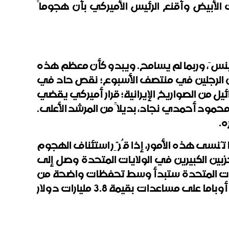
إسرائيلي إلى البيت الأبيض وأقنع الرئيس الأميركي بأن هجوماً
لم ينسَ، وربما لم يسامح. ويبدو كأن معظم هذه
 بين الرجلين في منتصف الأسبوع؛ نقص حاد في
ئيل من الصواريخ الإيرانية؛ قرار أميركي يقضي
 محمود أحمدي نجاد، بديلاً من المرشد الأعلى.
ه.
 تُنسى هذه الأمور، إذا قُرِّر استئناف الهجوم
زبين الكبيرين في الولايات المتحدة وصل إلى
لايات المتحدة ستبدأ وسط تحفظات واضحة من
جانب ترامب ومحيطه عن استمرار المساعدات بالحجم الحالي، وكان تم الاتفاق في عهد الرئيس باراك أوباما على مساعدات بقيمة 3.8 مليارات دولار