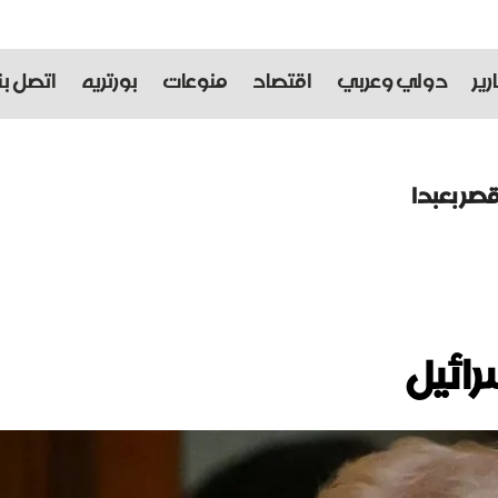
رير
دولي وعربي
اقتصاد
منوعات
بورتريه
اتصل بنا
صر بعبدا
ن إلى النيابة العامة التمييزية
 في الحرب
رائيل
صعيد
إذا تعرضت لضربات أميركية