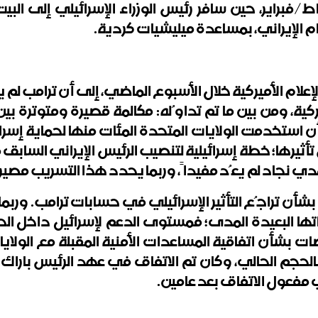
لفية، هناك آخر لقاء بينهما في 11 شباط/فبراير، حين سافر رئيس الوزراء ال
م الإيراني، بمساعدة ميليشيات كردية.
لإعلام الأميركية خلال الأسبوع الماضي، إلى أن ترامب 
ميركية، ومن بين ما تم تداوُله: مكالمة قصيرة ومتوترة
 أن استخدمت الولايات المتحدة المئات منها لحماية إسرا
تأثيرها؛ خطة إسرائيلية لتنصيب الرئيس الإيراني السابق
 نجاد لم يعُد مفيداً، وربما يحدد هذا التسريب مصير
شأن تراجُع التأثير الإسرائيلي في حسابات ترامب. وربما
اتها البعيدة المدى؛ فمستوى الدعم لإسرائيل داخل الح
ات بشأن اتفاقية المساعدات الأمنية المقبلة مع الو
 مفعول الاتفاق بعد عامين.