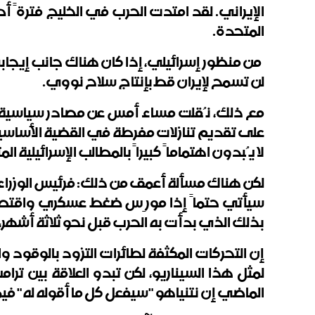
الإيراني. لقد امتدت الحرب في الخليج فترةً أط
المتحدة.
من منظور إسرائيلي، إذا كان هناك جانب إيجابي
لن تسمح لإيران قط بإنتاج سلاح نووي.
مع ذلك، نُقلت مساء أمس عن مصادر سياسية إ
على تقديم تنازلات مفرطة في القضية الأساسية ا
لا يُبدون اهتماماً كبيراً بالمطالب الإسرائيلية 
لكن هناك مسألة أعمق من ذلك: فرئيس الوزراء ب
سيأتي حتماً إذا مورِس ضغط عسكري واقتصا
بذلك الذي بدأت به الحرب قبل نحو ثلاثة أشهر، في 28 فبراير/شباط من هذا
إن التحركات المكثفة لطائرات التزود بالوقود وال
لمثل هذا السيناريو، لكن تبدو العلاقة بين ت
الماضي إن نتنياهو "سيفعل كل ما أقوله له" فيما