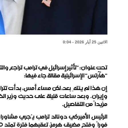
الاثنين 25 أيار 2026 - 0:04
تحت عنوان: "تأثير إسرائيل في ترامب تراجع وا
"هآرتس" الإسرائيلية مقالة جاء فيها:
إن هذا لم ينتهِ بعد، لكن مساء أمس، بدأت تت
وإيران. وبعد ساعات قليلة على حديث وزير الخ
مزيداً من التفاصيل.
الرئيس الأميركي دونالد ترامب يُجري مشاور