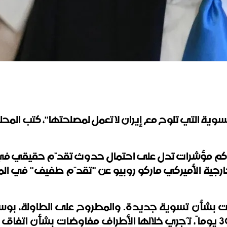
لتسوية التي تلوح مع إيران لا تعمل لمصلحتها"، كتب ال
راكم مؤشرات تدل على احتمال حدوث تقدّم حقيقي في ال
ارجية الأميركي ماركو روبيو عن "تقدّم طفيف" في ال
ات بشأن تسوية جديدة. والمطروح على الطاولة، بوساط
فوراً وفتح مضيق هرمز، تعقبهما فترة تمتد 30 يوماً، تُجري خلالها الأطر