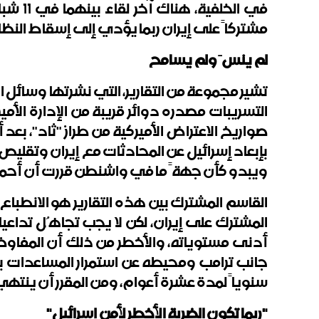
في الخ
مشتركاً على إيران ربما يؤدي إلى إسقاط النظا
لم ينسَ ولم يسامح
تشير مجموعة من التقارير، التي نشرتها وسائل ا
التسريبات مصدره دوائر قريبة من الإدارة الأ
صواريخ الاعتراض الأميركية من طراز "ثاد"، بعد
بإبعاد إسرائيل عن المحادثات مع إيران وتقليص 
ويبدو كأن جهةً ما في واشنطن قررت أن أحمدي
القاسم المشترك بين هذه التقارير هو الانطباع ب
المشترك على إيران، لكن لا يجب تجاهُل تداعي
أدنى مستوياته، والأخطر من ذلك أن المفاوض
سنوياً لمدة عشرة أعوام، ومن المقرر أن ينتهي
"ربما تكون الضربة الأخطر لأمن إسرائيل"