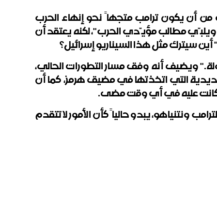
من أن يكون ترامب متجهاً نحو إنهاء الحرب
ويلبّي مطالب مؤيّدي الحرب"، لكنه يعتقد أن
أين سيترك مثل هذا السيناريو إسرائيل؟
ولة." ويضيف أنه وفق مسار التطورات الحالي،
تهديدية التي اتخذتها في مضيق هرمز، كما أن
ا كانت عليه في أي وقت مضى.
امب ونتنياهو، يبدو حالياً كأن الأمور لا تتقدم