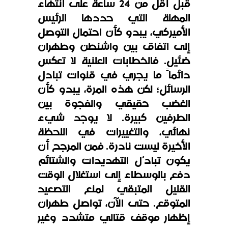
قبل أقل من 24 ساعة على انتهاء
المهلة التي حددها الرئيس
الأميركي، يبدو كأن احتمال التوصل
إلى اتفاق بين واشنطن وطهران
ضئيل. فالخطابات العلنية لا تعكس
دائماً ما يجري في قنوات تبادل
الرسائل؛ لكن هذه المرة، يبدو كأن
الغضب حقيقي والفجوة بين
الطرفين كبيرة. لا يوجد شيء
نهائي، والتغييرات في اللحظة
الأخيرة ليست نادرة. فمن المرجح أن
يكون تبادُل التهديدات والشتائم
دفع بالوسطاء إلى استغلال الوقت
القليل المتبقي لمنع التصعيد
المتوقع. حتى الآن، تواصل طهران
إظهار موقف قتالي متشدد وغير