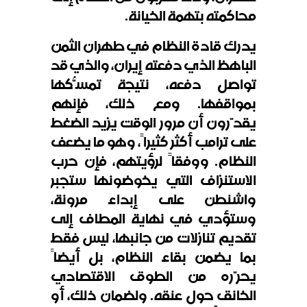
محاكمته بتهمة الخيانة.
يدرك قادة النظام في طهران الثمن
الباهظ الذي دفعته إيران، والذي قد
تواصل دفعه، نتيجة تمسُّكها
بمواقفها. ومع ذلك، فإنهم
يقدّرون أن مرور الوقت يزيد الضغط
على ترامب أكثر كثيراً، وهو ما يضعف
النظام. ووفقاً لرؤيتهم، فإن حرب
الاستنزاف التي يخوضونها ستجبر
واشنطن على إبداء مرونة،
وستؤدي في نهاية المطاف إلى
تقديم تنازلات من جانبها، ليس فقط
بما يضمن بقاء النظام، بل أيضاً
يحرّره من الطوق الاقتصادي
الخانق حول عنقه. ولضمان ذلك، أو