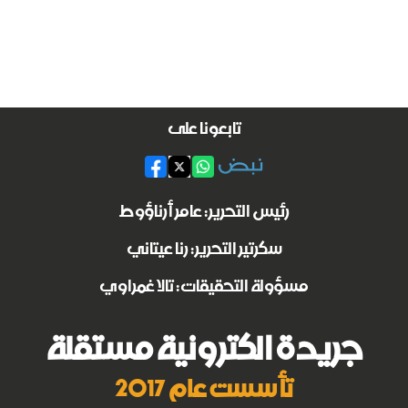
تابعونا على
رئيس التحرير: عامر أرناؤوط
سكرتير التحرير: رنا عيتاني
مسؤولة التحقيقات: تالا غمراوي
جريدة الكترونية مستقلة
تأسست عام 2017