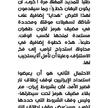
طلباً لتمديد المهلة مرة أُخرى، لن
يكون الرهان خطِراً؛ ربما سيقدمون
لهذا الغرض "هدايا" إضافية على
شاكلة تسهيلات موقتة ومحددة
في مضيق هرمز تكون طهران
مستعدة لمنحها لكسب الوقت.
طبعاً، هذه خطوة إضافية في
محاولة استدراج ترامب إلى فخ
الاستنزاف، وعلينا أن نأمل ألّا يستجيب
لها.
الاحتمال الثاني هو أن يعرضوا
استعداد الإيرانيين لوقف إطلاق نار
قصير الأمد، لكن بشروط إيران- مع
بقاء مضيق هرمز تحت سيطرتها-
وليس وفق الشروط التي حددها
ترامب. وسيُعرض وقف إطلاق النار