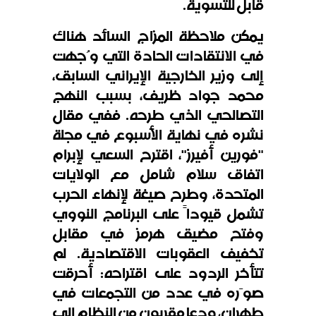
قابل للتسوية.
يمكن ملاحظة المزاج السائد هناك
في الانتقادات الحادة التي وُجهت
إلى وزير الخارجية الإيراني السابق،
محمد جواد ظريف، بسبب النهج
التصالحي الذي طرحه. ففي مقال
نشره في نهاية الأسبوع في مجلة
"فورين أفيرز"، اقترح السعي لإبرام
اتفاق سلام شامل مع الولايات
المتحدة، وطرح صيغة لإنهاء الحرب
تشمل قيوداً على البرنامج النووي
وفتح مضيق هرمز في مقابل
تخفيف العقوبات الاقتصادية. لم
تتأخر الردود على اقتراحه: أحرقت
صوَره في عدد من التجمعات في
طهران، ودعا مقربون من النظام إلى