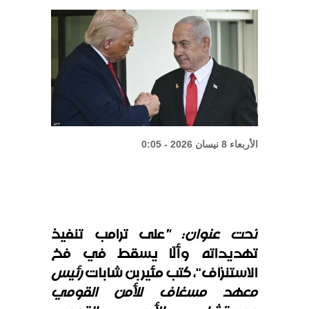
إيران تهدد بمهاجمة دول الخليج إذا
تعرضت لضربات أميركية
“حماس”: متمسكون بما تم الاتفاق
عليه مع الوسطاء
الأربعاء 8 نيسان 2026 - 0:05
تحت عنوان: "
على ترامب تنفيذ
تهديداته وألّا يسقط في فخ
الاستنزاف"، كتب مئير بن شابات
رئيس
معهد مسغاف للأمن القومي