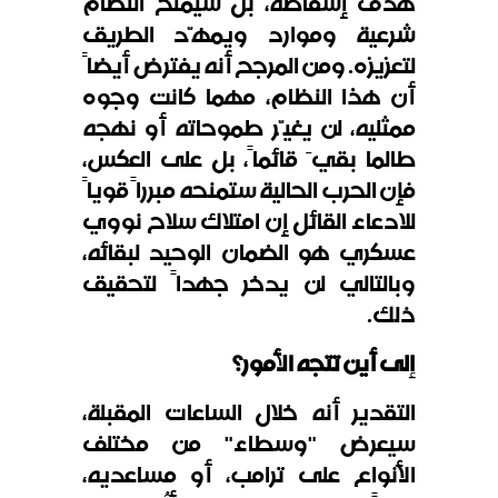
هدف إسقاطه، بل سيمنح النظام
شرعية وموارد ويمهّد الطريق
لتعزيزه. ومن المرجح أنه يفترض أيضاً
أن هذا النظام، مهما كانت وجوه
ممثليه، لن يغيّر طموحاته أو نهجه
طالما بقيَ قائماً، بل على العكس،
فإن الحرب الحالية ستمنحه مبرراً قوياً
للادعاء القائل إن امتلاك سلاح نووي
عسكري هو الضمان الوحيد لبقائه،
وبالتالي لن يدخر جهداً لتحقيق
ذلك.
إلى أين تتجه الأمور؟
التقدير أنه خلال الساعات المقبلة،
سيعرض "وسطاء" من مختلف
الأنواع على ترامب، أو مساعديه،