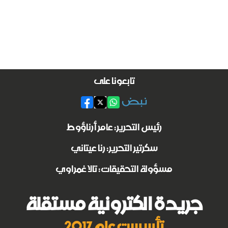
تابعونا على
رئيس التحرير: عامر أرناؤوط
سكرتير التحرير: رنا عيتاني
مسؤولة التحقيقات: تالا غمراوي
جريدة الكترونية مستقلة
تأسست عام 2017