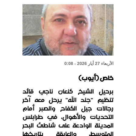
الشيباني: زعزعة الأمن لن تعرقل بناء
الدولة
واشنطن: المحادثات بين لبنان
وإسرائيل إيجابية
الأربعاء 27 أيار 2026 - 0:08
خاص (أيوب)
برحيل الشيخ كنعان ناجي قائد
تنظيم "جند الله" يرحل معه آخر
رجالات جيل الكفاح والصبر أمام
التحديات والأهوال، في طرابلس
المدينة الوادعة على شاطئ البحر
المتوسط، والعابقة بتاريخها