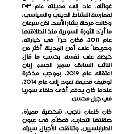
غوائله. عاد إلى مدينته عام ٢٠٠٣
لممارسة النشاط الديني والسياسي،
وكانت مرحلة بشار الأسد. لكن سرعان
ما أيّد الثورة السورية منذ انطلاقتها
عام 2011، فكان حرّاً في خياراته،
وحريصاً على أمن المدينة أكثر من
حرصه على نفسه، بحسب ما قال
النائب السابق سمير الجسر، إبان
اعتقاله عام 2019، بموجب مذكرة
توقيف قديمة تعود إلى عام 2014،
عندما كان يدفع أذى حلفاء سوريا
في جبل محسن.
كان كنعان ناجي، شخصية مميزة،
صقلتها التجارب، فعظُم في عيون
الطرابلسيين، وتناقلت الأجيال سيرته