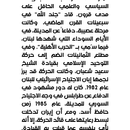
السياسي والعلمي الحافل على
مدى قرون. قاد "جند الله" في
سبعينات القرن الماضي، وكانت
مرحلة عصيبة، دفاعاً عن المدينة، في
الأيام السوداء التي شهدها لبنان،
فيما سُمي بـ "الحرب الأهلية". وفي
مطلع الثمانينات انضم إلى حركة
التوحيد الإسلامي بقيادة الشيخ
سعيد شعبان، وكانت الحركة قد برز
نجمها إبان الاجتياح الإسرائيلي للبنان
عام 1982. كان له دور مشهود في
الدفاع عن طرابلس في وجه الاجتياح
السوري للمدينة، عام 1985 زمن
حافظ أسد. ومع أن إيران تدخلت
لبسط رعايتها على قائد الحركة، إلا أنه
نأى بنفسه عما قبلت به القيادة.