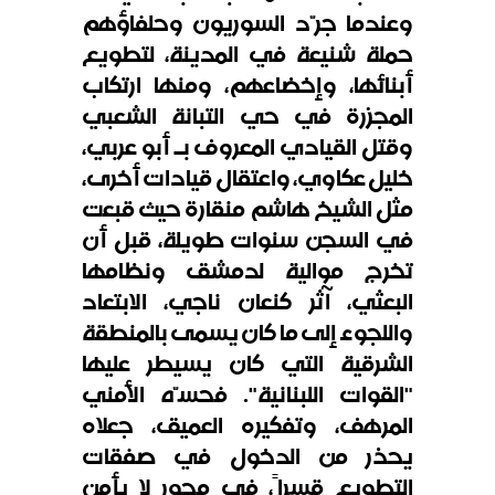
وعندما جرّد السوريون وحلفاؤهم
حملة شنيعة في المدينة، لتطويع
أبنائها، وإخضاعهم، ومنها ارتكاب
المجزرة في حي التبانة الشعبي
وقتل القيادي المعروف بـ أبو عربي،
خليل عكاوي، واعتقال قيادات أخرى،
مثل الشيخ هاشم منقارة حيث قبعت
في السجن سنوات طويلة، قبل أن
تخرج موالية لدمشق ونظامها
البعثي، آثر كنعان ناجي، الابتعاد
واللجوء إلى ما كان يسمى بالمنطقة
الشرقية التي كان يسيطر عليها
"القوات اللبنانية". فحسّه الأمني
المرهف، وتفكيره العميق، جعلاه
يحذر من الدخول في صفقات
التطويع قسراً، في محور لا يأمن