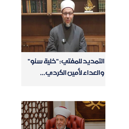
التمديد للمفتي: "خلية سنو"
والعداء لأمين الكردي...