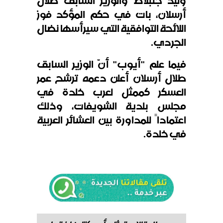
وليد جنبلاط والوزير السابق طلال
أرسلان، بات في حكم المؤكد فوز
اللائحة التوافقية التي سيرأسها نضال
الجردي.
فيما علم "أيوب" أنّ الوزير السابق
طلال أرسلان أعلن دعمه ترشح عمر
العسكر كممثل لعرب خلدة في
مجلس بلدية الشويفات، وذلك
اعتماداً للمداورة بين العشائر العربية
في خلدة.