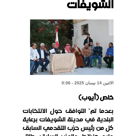
الشويفات
الشيباني: زعزعة الأمن لن تعرقل بناء
الدولة
واشنطن: المحادثات بين لبنان
وإسرائيل إيجابية
الاثنين 14 نيسان 2025 - 0:06
خاص (أيوب)
بعدما تمّ التوافق حول الانتخابات
البلدية في مدينة الشويفات برعاية
كل من رئيس حزب التقدمي السابق