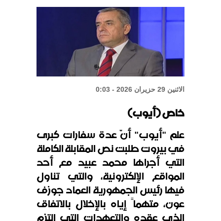
الشيباني: زعزعة الأمن لن تعرقل بناء
الدولة
واشنطن: المحادثات بين لبنان
وإسرائيل إيجابية
الاثنين 29 حزيران 2026 - 0:03
خاص (أيوب)
علم "أيوب" أنّ عدة سفارات كبرى
في بيروت طلبت نص المقابلة الكاملة
التي أجراها محمد عبيد مع أحد
المواقع الإلكترونية، والتي تناول
فيها رئيس الجمهورية العماد جوزف
عون، متهماً إياه بالإخلال بالاتفاق
الذي عقده والتعهدات التي التزم