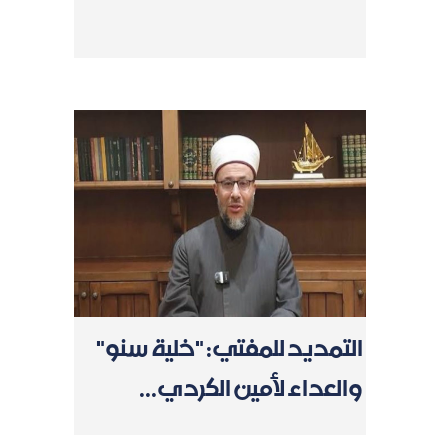
التمديد للمفتي: "خلية سنو"
والعداء لأمين الكردي...