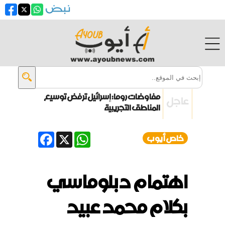
مفاوضات روما: إسرائيل ترفض توسيع
عاجل
المناطق التجريبية
انفجار جرمانا يحصد قتلى وجرحى
Facebook
WhatsApp
X
خاص أيوب
زيلينسكي: أوكرانيا تقترب من بناء
درعها الصاروخية
اهتمام دبلوماسي
ترامب: الحرب مع إيران ستنتهي قريباً
بكلام محمد عبيد