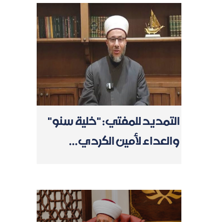
التمديد للمفتي: "خلية سنو"
والعداء لأمين الكردي...