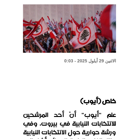
الشيباني: زعزعة الأمن لن تعرقل بناء
الدولة
واشنطن: المحادثات بين لبنان
وإسرائيل إيجابية
الاثنين 29 أيلول 2025 - 0:03
خاص (أيوب)
علم "أيوب" أنّ أحد المرشحين
للانتخابات النيابية في بيروت، وفي
ورشة حوارية حول الانتخابات النيابية