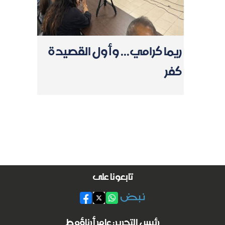
ريما كرامي... وأول القصيدة
كفر
تابعونا على
رئيس التحرير: عامر أرناؤوط