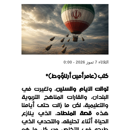
واشنطن: نملك كل ما يلزم لتنفيذ أي
ضربة
الثلاثاء 7 تموز 2026 - 0:00
كتب (عامر أمين أرناؤوط)*
توالت الايام والسنين
، وتغيرت في
البلدان، والقارات المناهج التربوية
والتعليمية، لكن ما زالت حتى أيامنا
هذه
قصة المنطاد
، الذي ينازع
الحياة أثناء تحليقه، والتحدي الذي
طرحه في التخلص من كل ما هو