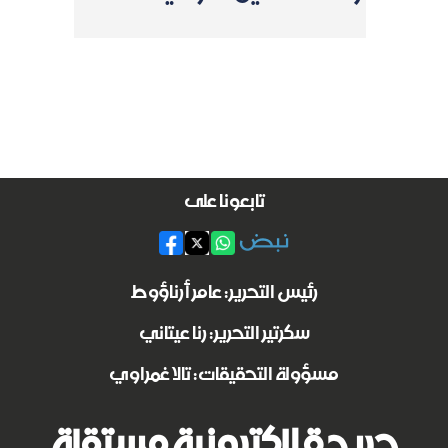
تابعونا على
رئيس التحرير: عامر أرناؤوط
سكرتير التحرير: رنا عيتاني
مسؤولة التحقيقات: تالا غمراوي
جريدة الكترونية مستقلة