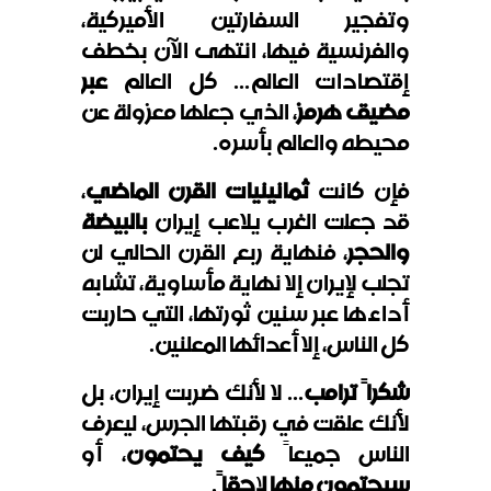
وتفجير السفارتين الأميركية،
والفرنسية فيها، انتهى الآن بخطف
إقتصادات العالم... كل العالم
عبر
مضيق هرمز
، الذي جعلها معزولة عن
محيطه والعالم بأسره.
فإن كانت
ثمانينيات القرن الماضي
،
قد جعلت الغرب يلاعب إيران
بالبيضة
والحجر
، فنهاية ربع القرن الحالي لن
تجلب لإيران إلا نهاية مأساوية، تشابه
أداءها عبر سنين ثورتها، التي حاربت
كل الناس، إلا أعدائها المعلنين.
شكراً ترامب
... لا لأنك ضربت إيران، بل
لأنك علقت في رقبتها الجرس، ليعرف
الناس جميعاً
كيف يحتمون
، أو
سيحتمون منها لاحقاً
.