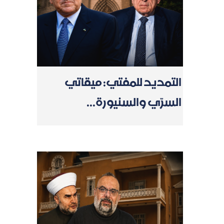
التمديد للمفتي: ميقاتي
السرّي والسنيورة...