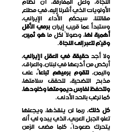
النجاة، ولعل المفارقة، أن نظام
الأولويات الذي أشرنا إليه، في مطلع
مقالتنا، سيحكم الأداء الإيراني،
وستبدأ عما قريب إيران
برمي الأقل
أهمية
لها
، وصولاً لكل ما
هو ثمين،
وقيّم لتعبر إلى النجاة
.
ولا أجد
حقيقة في العقل الإيراني
،
أرخص من أذرعها في لبنان، والعراق،
واليمن،
لتقوم برميهم تباعاً،
على
مذبح التضحية، لتحقق سلامتها،
ولتحفظ لفارس ديمومتها
وخلودها
،
كما نرغب بالحد الأدنى.
كل ذلك
، ربما لن ينقذها، ويجعلها
تعلو الجبل العربي، الذي يبدو لي أنه
يتحرك صعوداً، كلما مضى الزمن