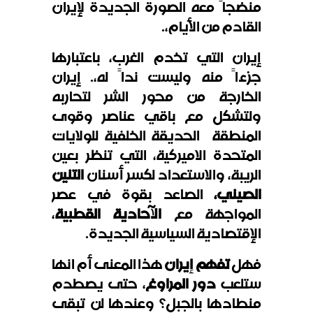
منضجاً معه الصورة الجديدة لإيران
القادم من الأيام،.
إيران التي تخدم الغرب، باعتبارها
جزءاً منه وليست نداً له،. إيران
الخارجة من محور الشر لتحاربه
ولتشكل مع باقي عناصر وقوى
المنطقة الحديقة الخلفية للولايات
المتحدة الاميركية، التي تنظر بعين
الريبة، والاستعداد لكسر أسنان
التنين
الصيني،
الصاعد بقوة في عصر
المواجهة مع
الآحادية القطبية
،
الإقتصادية السياسية الجديدة.
فهل
تفهم إيران
هذا المعنى أم انها
ستلعب
دور المراوغ
، حتى يصطدم
منطادها بالجبل؟ وعندها لن تبقى