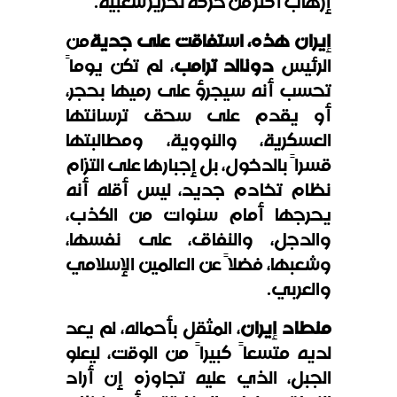
إرهاب أكثر من حركة تحرير شعبية.
إيران هذه، استفاقت على جدية
من
الرئيس
دونالد ترامب
، لم تكن يوماً
تحسب أنه سيجرؤ على رميها بحجر،
أو يقدم على سحق ترسانتها
العسكرية، والنووية، ومطالبتها
قسراً بالدخول، بل إجبارها على التزام
نظام تخادم جديد، ليس أقله أنه
يحرجها أمام سنوات من الكذب،
والدجل، والنفاق، على نفسها،
وشعبها، فضلاً عن العالمين الإسلامي
والعربي.
منطاد إيران
، المثقل بأحماله، لم يعد
لديه متسعاً كبيراً من الوقت، ليعلو
الجبل، الذي عليه تجاوزه إن أراد